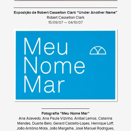
Exposição de Robert Casselton Clark “Under Another Name”
Robert Casselton Clark
15/09/07 — 04/10/07
Fotografia “Meu Nome Mar”
Ana Azevedo
,
Ana Paula Vizinho
,
Aníbal Lemos
,
Catarina
Mendes
,
Duarte Belo
,
Gerard Castello-Lopes
,
Henrique Loff
,
João António Mota
,
João Margalha
,
José Manuel Rodrigues
,