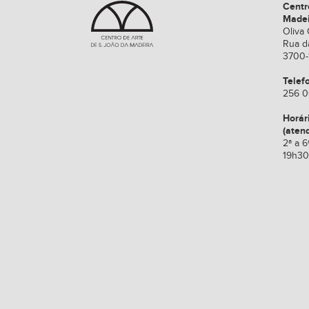
Centr
Made
Oliva 
Rua d
3700-
Telef
256 0
Horár
(aten
2ª a 6
19h30