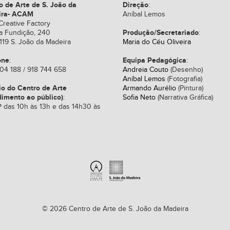
o de Arte de S. João da
Direção
:
ira- ACAM
Aníbal Lemos
Creative Factory
Produção/Secretariado
a Fundição, 240
:
119 S. João da Madeira
Maria do Céu Oliveira
one
Equipa Pedagógica
:
:
04 188 / 918 744 658
Andreia Couto
(Desenho)
Aníbal Lemos
(Fotografia)
io do Centro de Arte
Armando Aurélio
(Pintura)
dimento ao público)
:
Sofia Neto
(Narrativa Gráfica)
ª das 10h às 13h e das 14h30 às
© 2026 Centro de Arte de S. João da Madeira