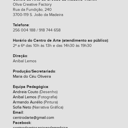
Oliva Creative Factory
Rua da Fundição, 240
3700-119 S. João da Madeira
Telefone
:
256 004 188 / 918 744 658
Horário do Centro de Arte (atendimento ao público)
:
2ª a 6ª das 10h às 13h e das 14h30 às 19h30
Direção
:
Aníbal Lemos
Produção/Secretariado
:
Maria do Céu Oliveira
Equipa Pedagógica
:
Andreia Couto
(Desenho)
Aníbal Lemos
(Fotografia)
Armando Aurélio
(Pintura)
Sofia Neto
(Narrativa Gráfica)
Email
:
centrodarte@gmail.com
Facebook
: