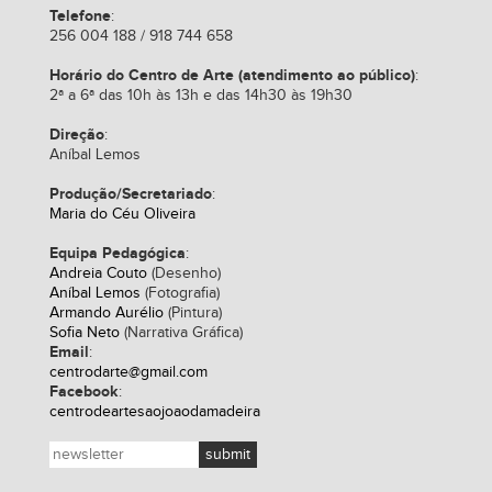
Telefone
:
256 004 188 / 918 744 658
Horário do Centro de Arte (atendimento ao público)
:
2ª a 6ª das 10h às 13h e das 14h30 às 19h30
Direção
:
Aníbal Lemos
Produção/Secretariado
:
Maria do Céu Oliveira
Equipa Pedagógica
:
Andreia Couto
(Desenho)
Aníbal Lemos
(Fotografia)
Armando Aurélio
(Pintura)
Sofia Neto
(Narrativa Gráfica)
Email
:
centrodarte@gmail.com
Facebook
:
centrodeartesaojoaodamadeira