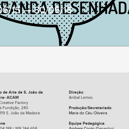
05/15 — 30/05/15
o de Arte de S. João da
Direção
:
ira- ACAM
Aníbal Lemos
Creative Factory
Produção/Secretariado
a Fundição, 240
:
119 S. João da Madeira
Maria do Céu Oliveira
one
Equipa Pedagógica
:
:
04 188 / 918 744 658
Andreia Couto
(Desenho)