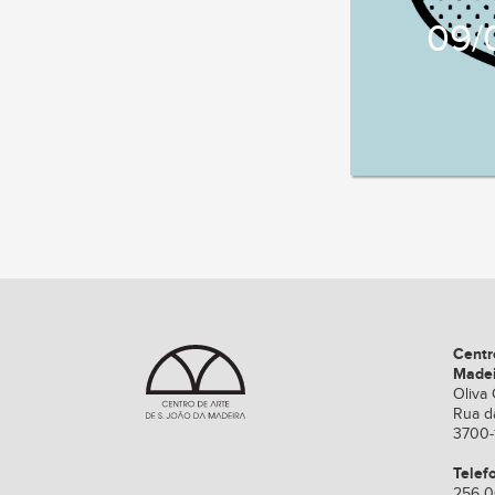
09/
Centr
Made
Oliva 
Rua d
3700-
Telef
256 0