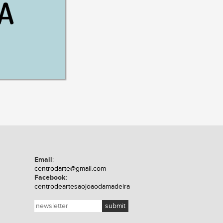
Email
:
centrodarte@gmail.com
Facebook
:
centrodeartesaojoaodamadeira