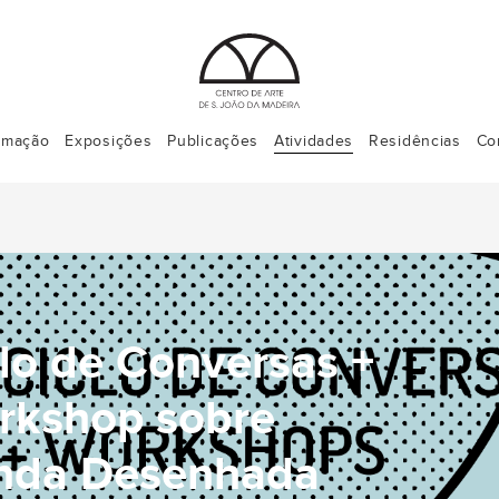
rmação
Exposições
Publicações
Atividades
Residências
Co
lo de Conversas +
rkshop sobre
nda Desenhada