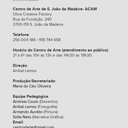
Centro de Arte de S. João da Madeira- ACAM
Oliva Creative Factory
Rua da Fundição, 240
3700-119 S. João da Madeira
Telefone
:
256 004 188 / 918 744 658
Horário do Centro de Arte (atendimento ao público)
:
2ª a 6ª das 10h às 13h e das 14h30 às 19h30
Direção
:
Aníbal Lemos
Produção/Secretariado
:
Maria do Céu Oliveira
Equipa Pedagógica
:
Andreia Couto
(Desenho)
Aníbal Lemos
(Fotografia)
Armando Aurélio
(Pintura)
Sofia Neto
(Narrativa Gráfica)
Email
:
centrodarte@gmail.com