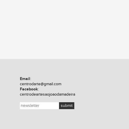
Email
:
centrodarte@gmail.com
Facebook
:
centrodeartesaojoaodamadeira