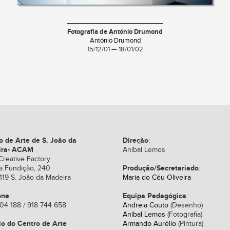
Fotografia de António Drumond
António Drumond
15/12/01 — 18/01/02
o de Arte de S. João da
Direção
:
ira- ACAM
Aníbal Lemos
Creative Factory
Produção/Secretariado
a Fundição, 240
:
119 S. João da Madeira
Maria do Céu Oliveira
one
Equipa Pedagógica
:
:
04 188 / 918 744 658
Andreia Couto
(Desenho)
Aníbal Lemos
(Fotografia)
io do Centro de Arte
Armando Aurélio
(Pintura)