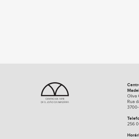
Centr
Made
Oliva 
Rua d
3700-
Telef
256 0
Horár