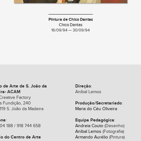
Pintura de Chico Dantas
Chico Dantas
16/09/94 — 30/09/94
o de Arte de S. João da
Direção
:
ira- ACAM
Aníbal Lemos
Creative Factory
Produção/Secretariado
a Fundição, 240
:
119 S. João da Madeira
Maria do Céu Oliveira
one
Equipa Pedagógica
:
:
04 188 / 918 744 658
Andreia Couto
(Desenho)
Aníbal Lemos
(Fotografia)
io do Centro de Arte
Armando Aurélio
(Pintura)