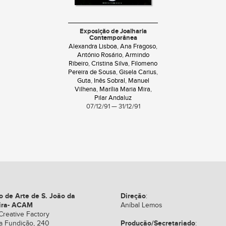
Exposição de Joalharia
Contemporânea
Alexandra Lisboa
,
Ana Fragoso
,
António Rosário
,
Armindo
Ribeiro
,
Cristina Silva
,
Filomeno
Pereira de Sousa
,
Gisela Carius
,
Guta
,
Inês Sobral
,
Manuel
Vilhena
,
Marília Maria Mira
,
Pilar Andaluz
07/12/91 — 31/12/91
o de Arte de S. João da
Direção
:
ira- ACAM
Aníbal Lemos
Creative Factory
Produção/Secretariado
a Fundição, 240
: