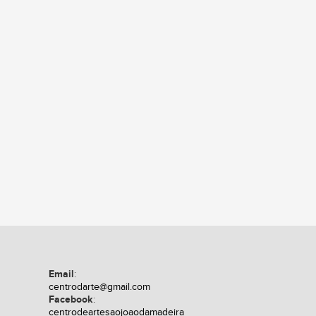
Email
:
centrodarte@gmail.com
Facebook
:
centrodeartesaojoaodamadeira