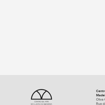
Centr
Made
Oliva 
Rua d