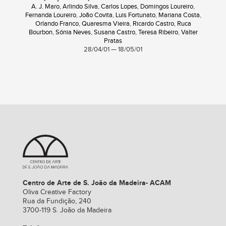
A. J. Maro
,
Arlindo Silva
,
Carlos Lopes
,
Domingos Loureiro
,
Fernanda Loureiro
,
João Covita
,
Luis Fortunato
,
Mariana Costa
,
Orlando Franco
,
Quaresma Vieira
,
Ricardo Castro
,
Ruca
Bourbon
,
Sónia Neves
,
Susana Castro
,
Teresa Ribeiro
,
Valter
Pratas
28/04/01 — 18/05/01
Centro de Arte de S. João da Madeira- ACAM
Oliva Creative Factory
Rua da Fundição, 240
3700-119 S. João da Madeira