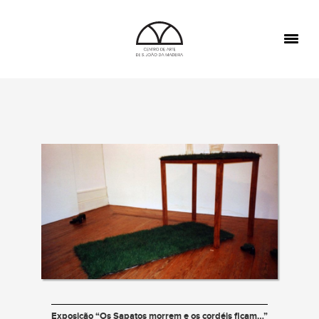
TOGGL
NAVIGA
Exposição “Os Sapatos morrem e os cordéis ficam…”