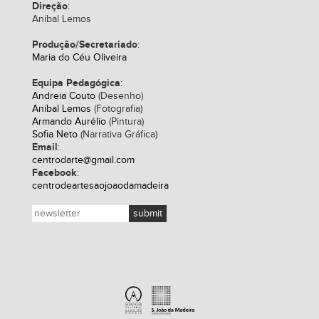
Direção
:
Aníbal Lemos
Produção/Secretariado
:
Maria do Céu Oliveira
Equipa Pedagógica
:
Andreia Couto
(Desenho)
Aníbal Lemos
(Fotografia)
Armando Aurélio
(Pintura)
Sofia Neto
(Narrativa Gráfica)
Email
:
centrodarte@gmail.com
Facebook
:
centrodeartesaojoaodamadeira