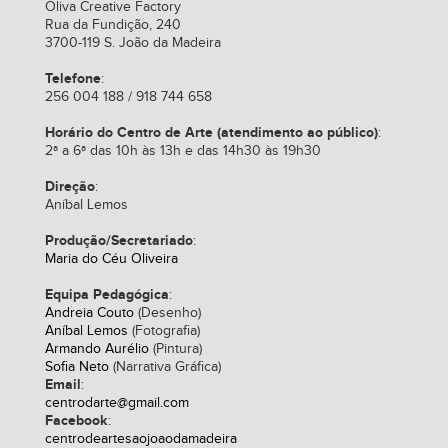
Oliva Creative Factory
Rua da Fundição, 240
3700-119 S. João da Madeira
Telefone
:
256 004 188 / 918 744 658
Horário do Centro de Arte (atendimento ao público)
:
2ª a 6ª das 10h às 13h e das 14h30 às 19h30
Direção
:
Aníbal Lemos
Produção/Secretariado
:
Maria do Céu Oliveira
Equipa Pedagógica
:
Andreia Couto
(Desenho)
Aníbal Lemos
(Fotografia)
Armando Aurélio
(Pintura)
Sofia Neto
(Narrativa Gráfica)
Email
:
centrodarte@gmail.com
Facebook
:
centrodeartesaojoaodamadeira