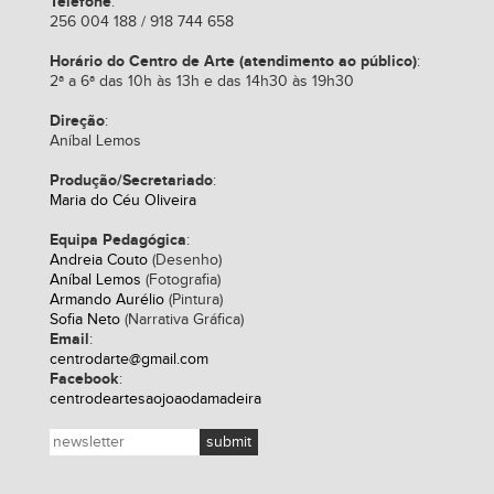
Telefone
:
256 004 188 / 918 744 658
Horário do Centro de Arte (atendimento ao público)
:
2ª a 6ª das 10h às 13h e das 14h30 às 19h30
Direção
:
Aníbal Lemos
Produção/Secretariado
:
Maria do Céu Oliveira
Equipa Pedagógica
:
Andreia Couto
(Desenho)
Aníbal Lemos
(Fotografia)
Armando Aurélio
(Pintura)
Sofia Neto
(Narrativa Gráfica)
Email
:
centrodarte@gmail.com
Facebook
:
centrodeartesaojoaodamadeira