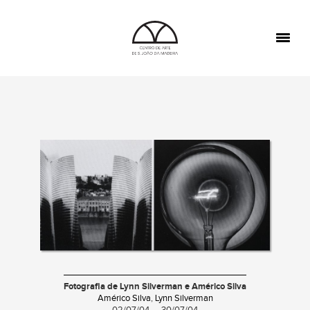
TOGGL
NAVIGA
Fotografia de Lynn Silverman e Américo Silva
Américo Silva
,
Lynn Silverman