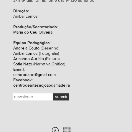
2ª a 6ª das 10h às 13h e das 14h30 às 19h30
Direção
:
Aníbal Lemos
Produção/Secretariado
:
Maria do Céu Oliveira
Equipa Pedagógica
:
Andreia Couto
(Desenho)
Aníbal Lemos
(Fotografia)
Armando Aurélio
(Pintura)
Sofia Neto
(Narrativa Gráfica)
Email
:
centrodarte@gmail.com
Facebook
:
centrodeartesaojoaodamadeira