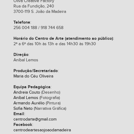
Oliva Creative Factory
Rua da Fundição, 240
3700-119 S. João da Madeira
Telefone
:
256 004 188 / 918 744 658
Horário do Centro de Arte (atendimento ao público)
:
2ª a 6ª das 10h às 13h e das 14h30 às 19h30
Direção
:
Aníbal Lemos
Produção/Secretariado
:
Maria do Céu Oliveira
Equipa Pedagógica
:
Andreia Couto
(Desenho)
Aníbal Lemos
(Fotografia)
Armando Aurélio
(Pintura)
Sofia Neto
(Narrativa Gráfica)
Email
:
centrodarte@gmail.com
Facebook
:
centrodeartesaojoaodamadeira