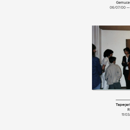
Gemuce
06/07/00 —
Tapeçar
R
11/0