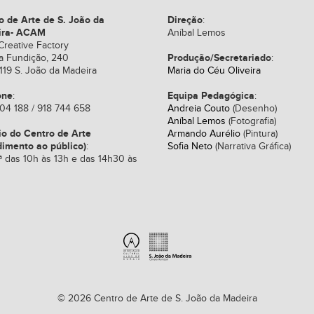
o de Arte de S. João da
Direção
:
ira- ACAM
Aníbal Lemos
Creative Factory
Produção/Secretariado
a Fundição, 240
:
119 S. João da Madeira
Maria do Céu Oliveira
one
Equipa Pedagógica
:
:
04 188 / 918 744 658
Andreia Couto
(Desenho)
Aníbal Lemos
(Fotografia)
io do Centro de Arte
Armando Aurélio
(Pintura)
dimento ao público)
:
Sofia Neto
(Narrativa Gráfica)
ª das 10h às 13h e das 14h30 às
© 2026 Centro de Arte de S. João da Madeira