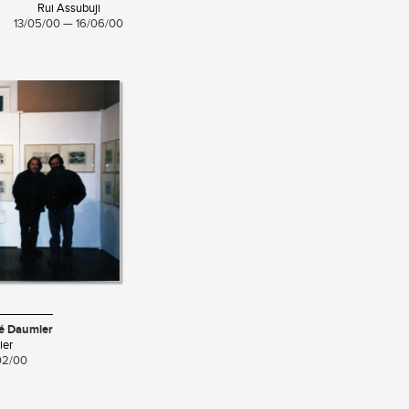
Rui Assubuji
13/05/00 — 16/06/00
ré Daumier
ier
02/00