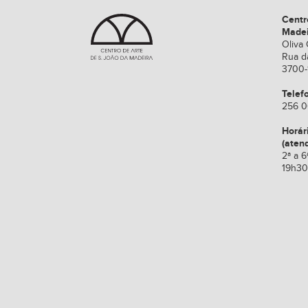
Centr
Made
Oliva 
Rua d
3700-
Telef
256 0
Horár
(aten
2ª a 6
19h30