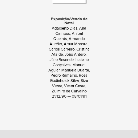
Exposição/Venda de
Natal
Adalberto Dias
,
Ana
Campos
,
Aníbal
Queirós
,
Armando
Aurélio
,
Artuir Moreira
,
Carlos Carreiro
,
Cristina
Ataíde
,
João Antero
,
Júlio Resende
,
Luciano
Gonçalves
,
Manuel
Aguiar
,
Manuela Duarte
,
Pedro Ramalho
,
Rosa
Godinho da Silva
,
Siza
Vieira
,
Victor Costa
,
Zulmiro de Carvalho
21/12/90 — 08/01/91