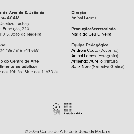
o de Arte de S. João da
Direção
:
ira- ACAM
Aníbal Lemos
Creative Factory
Produção/Secretariado
a Fundição, 240
:
119 S. João da Madeira
Maria do Céu Oliveira
one
Equipa Pedagógica
:
:
04 188 / 918 744 658
Andreia Couto
(Desenho)
Aníbal Lemos
(Fotografia)
io do Centro de Arte
Armando Aurélio
(Pintura)
dimento ao público)
:
Sofia Neto
(Narrativa Gráfica)
ª das 10h às 13h e das 14h30 às
© 2026 Centro de Arte de S. João da Madeira