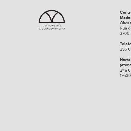
Centr
Made
Oliva 
Rua d
3700-
Telef
256 0
Horár
(aten
2ª a 6
19h30