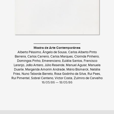
Mostra de Arte Contemporânea
Alberto Péssimo
,
Ângelo de Sousa
,
Carlos Alberto Pinto
Barreira
,
Carlos Carreiro
,
Carlos Marques
,
Clorinda Pinheiro
,
Domingos Pinho
,
Emerenciano
,
Eulália Santos
,
Francisco
Laranjo
,
João Antero
,
Júlio Resende
,
Manuel Aguiar
,
Manuela
Duarte
,
Margarida Amorim Andrade
,
Mário Bismarck
,
Natália
Frias
,
Nuno Taborda Barreto
,
Rosa Godinho da Silva
,
Rui Paes
,
Rui Pimentel
,
Sobral Centeno
,
Victor Costa
,
Zulmiro de Carvalho
16/05/86 — 18/05/86