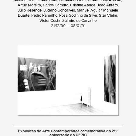
Adalberto Dias
,
Ana Campos
,
Aníbal Queirós
,
Armando Aurélio
,
Artuir Moreira
,
Carlos Carreiro
,
Cristina Ataíde
,
João Antero
,
Júlio Resende
,
Luciano Gonçalves
,
Manuel Aguiar
,
Manuela
Duarte
,
Pedro Ramalho
,
Rosa Godinho da Silva
,
Siza Vieira
,
Victor Costa
,
Zulmiro de Carvalho
21/12/90 — 08/01/91
Exposição de Arte Contemporânea comemorativa do 25º
aniversário do CFPIC