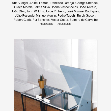
Ana Vidigal
,
Aníbal Lemos
,
Francisco Laranjo
,
George Sherlock
,
Graça Morais
,
Jaime Silva
,
Joana Vasconcelos
,
João Antero
,
João Dixo
,
John Wilkins
,
Jorge Pinheiro
,
José Manuel Rodrigues
,
Júlio Resende
,
Manuel Aguiar
,
Pedro Tudela
,
Ralph Gibson
,
Robert Clark
,
Rui Sanches
,
Victor Costa
,
Zulmiro de Carvalho
16/05/06 — 28/06/06