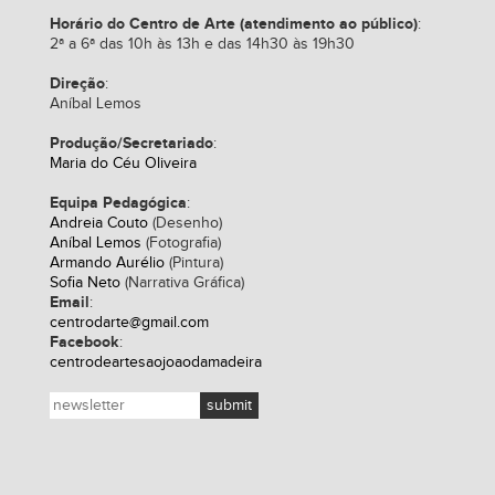
Horário do Centro de Arte (atendimento ao público)
:
2ª a 6ª das 10h às 13h e das 14h30 às 19h30
Direção
:
Aníbal Lemos
Produção/Secretariado
:
Maria do Céu Oliveira
Equipa Pedagógica
:
Andreia Couto
(Desenho)
Aníbal Lemos
(Fotografia)
Armando Aurélio
(Pintura)
Sofia Neto
(Narrativa Gráfica)
Email
:
centrodarte@gmail.com
Facebook
:
centrodeartesaojoaodamadeira