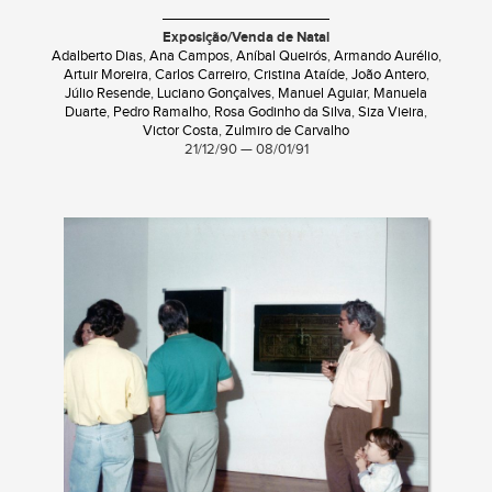
Exposição/Venda de Natal
Adalberto Dias
,
Ana Campos
,
Aníbal Queirós
,
Armando Aurélio
,
Artuir Moreira
,
Carlos Carreiro
,
Cristina Ataíde
,
João Antero
,
Júlio Resende
,
Luciano Gonçalves
,
Manuel Aguiar
,
Manuela
Duarte
,
Pedro Ramalho
,
Rosa Godinho da Silva
,
Siza Vieira
,
Victor Costa
,
Zulmiro de Carvalho
21/12/90 — 08/01/91