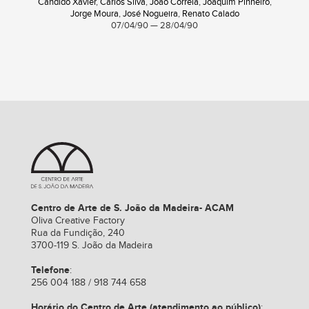
Cândido Xavier
,
Carlos Silva
,
João Correia
,
Joaquim Pinheiro
,
Jorge Moura
,
José Nogueira
,
Renato Calado
07/04/90 — 28/04/90
Centro de Arte de S. João da Madeira- ACAM
Oliva Creative Factory
Rua da Fundição, 240
3700-119 S. João da Madeira
Telefone
:
256 004 188 / 918 744 658
Horário do Centro de Arte (atendimento ao público)
: