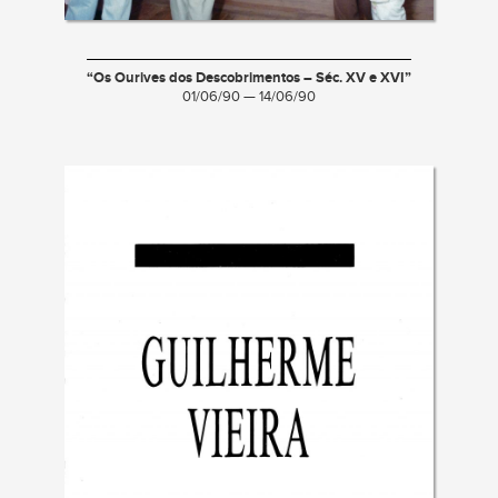
“Os Ourives dos Descobrimentos – Séc. XV e XVI”
01/06/90 — 14/06/90